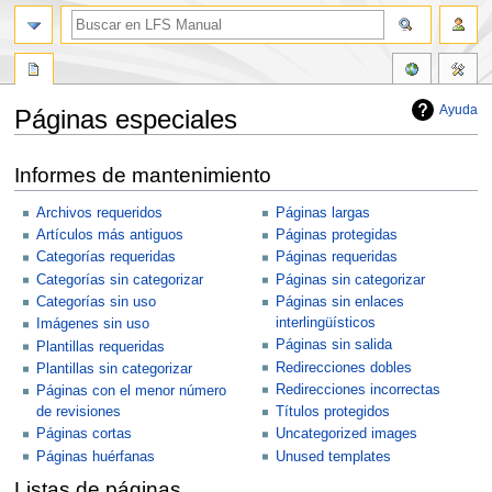
Ayuda
Páginas especiales
Ir
Ir
Informes de mantenimiento
a
a
la
la
Archivos requeridos
Páginas largas
navegación
búsqueda
Artículos más antiguos
Páginas protegidas
Categorías requeridas
Páginas requeridas
Categorías sin categorizar
Páginas sin categorizar
Categorías sin uso
Páginas sin enlaces
interlingüísticos
Imágenes sin uso
Páginas sin salida
Plantillas requeridas
Redirecciones dobles
Plantillas sin categorizar
Redirecciones incorrectas
Páginas con el menor número
de revisiones
Títulos protegidos
Páginas cortas
Uncategorized images
Páginas huérfanas
Unused templates
Listas de páginas